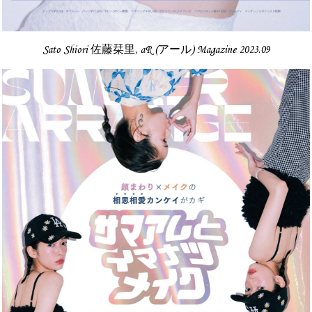
Sato Shiori 佐藤栞里, aR (アール) Magazine 2023.09