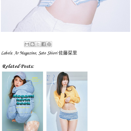
Labels:
Ar Magazine
,
Sato Shiori 佐藤栞里
Related Posts: