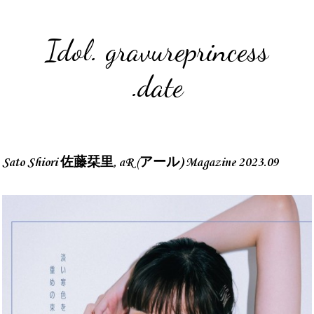
Idol. gravureprincess
.date
Sato Shiori 佐藤栞里, aR (アール) Magazine 2023.09