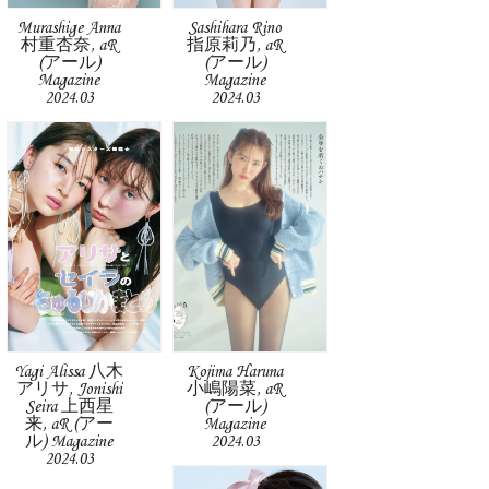
Murashige Anna
Sashihara Rino
村重杏奈, aR
指原莉乃, aR
(アール)
(アール)
Magazine
Magazine
2024.03
2024.03
Yagi Alissa 八木
Kojima Haruna
アリサ, Jonishi
小嶋陽菜, aR
Seira 上西星
(アール)
来, aR (アー
Magazine
ル) Magazine
2024.03
2024.03