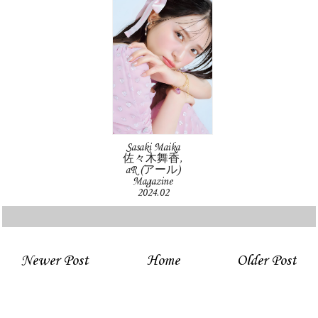
Sasaki Maika
佐々木舞香,
aR (アール)
Magazine
2024.02
Newer Post
Home
Older Post