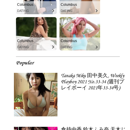
Columbus
Columbus
DATING
DATING
Columbus
Columbus
DATING
DATING
Popular
Tanaka Miku 田中美久, Weekly
Playboy 2021 No.33-34 (週刊プ
レイボーイ 2021年33-34号)
倉持由香 鈴木ふみ奈 天木じ