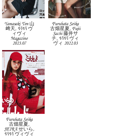
Yamasaki Ten 山
Furuhata Seika
﨑天, ViVi ヴ
古畑星夏, Fujii
ィヴィ
Sachi 藤井サ
Magazine
チ, ViVi ヴィ
2023.07
ヴィ 2022.03
Furuhata Seika
古畑星夏,
SEIRA せいら,
ViVi ヴィヴィ