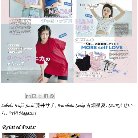
Labels:
Fujii Sachi 藤井サチ
,
Furuhata Seika 古畑星夏
,
SEIRA せい
ら
,
ViVi Magazine
Related Posts: