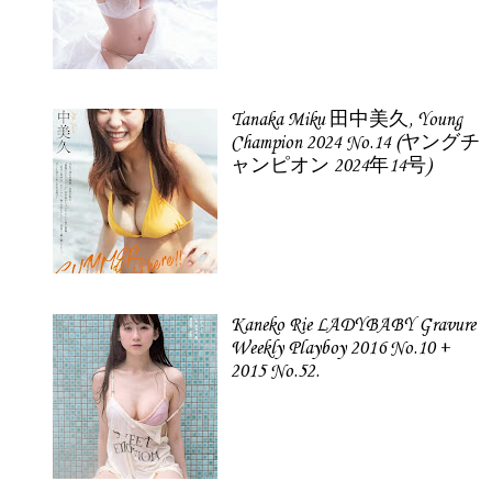
Tanaka Miku 田中美久, Young
Champion 2024 No.14 (ヤングチ
ャンピオン 2024年14号)
Kaneko Rie LADYBABY Gravure
Weekly Playboy 2016 No.10 +
2015 No.52.