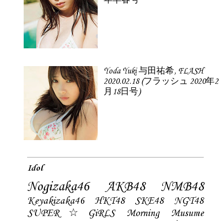
年早春号
Yoda Yuki 与田祐希, FLASH
2020.02.18 (フラッシュ 2020年2
月18日号)
Idol
Nogizaka46
AKB48
NMB48
Keyakizaka46
HKT48
SKE48
NGT48
SUPER☆GiRLS
Morning Musume