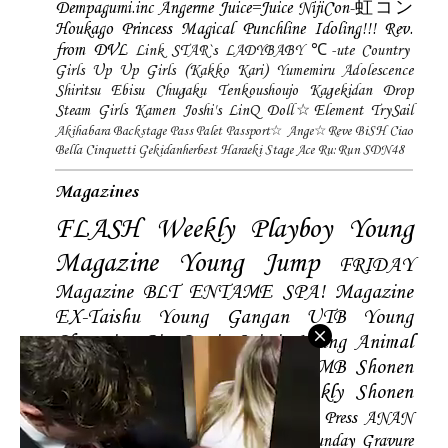
Dempagumi.inc
Angerme
Juice=Juice
NijiCon-虹コン
Houkago Princess
Magical Punchline
Idoling!!!
Rev.
from DVL
Link STAR`s
LADYBABY
℃-ute
Country
Girls
Up Up Girls (Kakko Kari)
Yumemiru Adolescence
Shiritsu Ebisu Chugaku
Tenkoushoujo Kagekidan
Drop
Steam Girls
Kamen Joshi's
LinQ
Doll☆Element
TrySail
Akihabara Backstage Pass
Palet
Passport☆
Ange☆Reve
BiSH
Ciao
Bella Cinquetti
Gekidanherbest
Haraeki Stage Ace
Ru:Run
SDN48
Magazines
FLASH
Weekly Playboy
Young
Magazine
Young Jump
FRIDAY
Magazine
BLT
ENTAME
SPA! Magazine
EX-Taishu
Young Gangan
UTB
Young
Champion
Big Comic Spirtis
Young Animal
Shonen Magazine
BUBKA
BOMB
Shonen
Champion
Manga Action
Weekly Shonen
Sunday
Photobooks
BRODY
Hustle Press
ANAN
Magazine
SMART Magazine
Young Sunday
Gravure