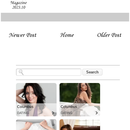
Magazine
2023.10
Newer Post
Home
Older Post
Columbus
Columbus
DATING
DATING