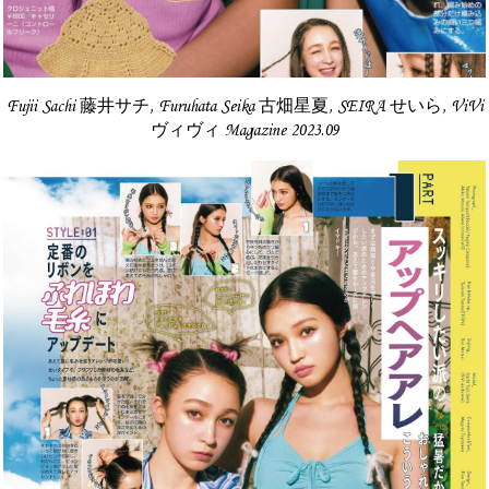
Fujii Sachi 藤井サチ, Furuhata Seika 古畑星夏, SEIRA せいら, ViVi
ヴィヴィ Magazine 2023.09