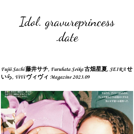
Idol. gravureprincess
.date
Fujii Sachi 藤井サチ, Furuhata Seika 古畑星夏, SEIRA せ
いら, ViVi ヴィヴィ Magazine 2023.09