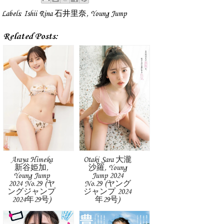
Labels:
Ishii Rina 石井里奈
,
Young Jump
Related Posts:
Araya Himeka
Otaki Sara 大瀧
新谷姫加,
沙羅, Young
Young Jump
Jump 2024
2024 No.29 (ヤ
No.29 (ヤング
ングジャンプ
ジャンプ 2024
2024年29号)
年29号)