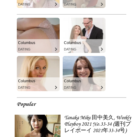
DATING
DATING
Columbus
Columbus
DATING
DATING
Columbus
Columbus
DATING
DATING
Popular
Tanaka Miku 田中美久, Weekly
Playboy 2021 No.33-34 (週刊プ
レイボーイ 2021年33-34号)