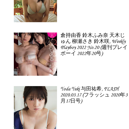
倉持由香 鈴木ふみ奈 天木じ
ゅん 柳瀬さき 鈴木咲, Weekly
Playboy 2022 No.20 (週刊プレイ
ボーイ 2022年20号)
Yoda Yuki 与田祐希, FLASH
2020.03.17 (フラッシュ 2020年3
月17日号)