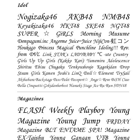
Idol
Nogizaka46
AKB48
NMB48
Keyakizaka46
HKT48
SKE48
NGT48
SUPER☆GiRLS
Morning Musume
Dempagumi.inc
Angerme
Juice=Juice
NijiCon-虹コン
Houkago Princess
Magical Punchline
Idoling!!!
Rev.
from DVL
Link STAR`s
LADYBABY
℃-ute
Country
Girls
Up Up Girls (Kakko Kari)
Yumemiru Adolescence
Shiritsu Ebisu Chugaku
Tenkoushoujo Kagekidan
Drop
Steam Girls
Kamen Joshi's
LinQ
Doll☆Element
TrySail
Akihabara Backstage Pass
Palet
Passport☆
Ange☆Reve
BiSH
Ciao
Bella Cinquetti
Gekidanherbest
Haraeki Stage Ace
Ru:Run
SDN48
Magazines
FLASH
Weekly Playboy
Young
Magazine
Young Jump
FRIDAY
Magazine
BLT
ENTAME
SPA! Magazine
EX-Taishu
Young Gangan
UTB
Young