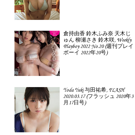
倉持由香 鈴木ふみ奈 天木じ
ゅん 柳瀬さき 鈴木咲, Weekly
Playboy 2022 No.20 (週刊プレイ
ボーイ 2022年20号)
Yoda Yuki 与田祐希, FLASH
2020.03.17 (フラッシュ 2020年3
月17日号)