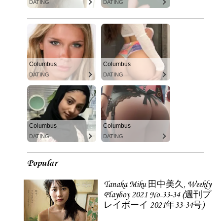
DATING
DATING
Columbus
Columbus
DATING
DATING
Columbus
Columbus
DATING
DATING
Popular
Tanaka Miku 田中美久, Weekly
Playboy 2021 No.33-34 (週刊プ
レイボーイ 2021年33-34号)