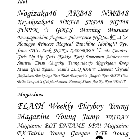
Idol
Nogizaka46
AKB48
NMB48
Keyakizaka46
HKT48
SKE48
NGT48
SUPER☆GiRLS
Morning Musume
Dempagumi.inc
Angerme
Juice=Juice
NijiCon-虹コン
Houkago Princess
Magical Punchline
Idoling!!!
Rev.
from DVL
Link STAR`s
LADYBABY
℃-ute
Country
Girls
Up Up Girls (Kakko Kari)
Yumemiru Adolescence
Shiritsu Ebisu Chugaku
Tenkoushoujo Kagekidan
Drop
Steam Girls
Kamen Joshi's
LinQ
Doll☆Element
TrySail
Akihabara Backstage Pass
Palet
Passport☆
Ange☆Reve
BiSH
Ciao
Bella Cinquetti
Gekidanherbest
Haraeki Stage Ace
Ru:Run
SDN48
Magazines
FLASH
Weekly Playboy
Young
Magazine
Young Jump
FRIDAY
Magazine
BLT
ENTAME
SPA! Magazine
EX-Taishu
Young Gangan
UTB
Young