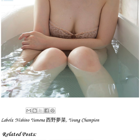
Labels:
Nishino Yumena 西野夢菜
,
Young Champion
Related Posts: