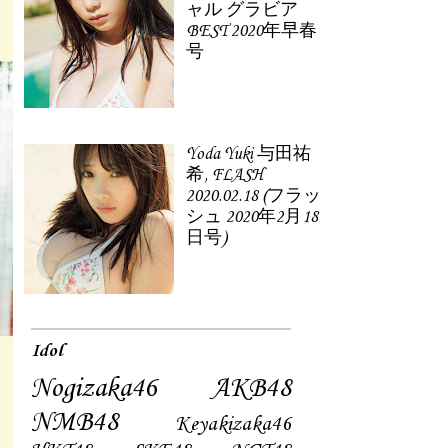
ャル グラビア
BEST 2020年早春
号
Yoda Yuki 与田祐
希, FLASH
2020.02.18 (フラッ
シュ 2020年2月18
日号)
Idol
Nogizaka46
AKB48
NMB48
Keyakizaka46