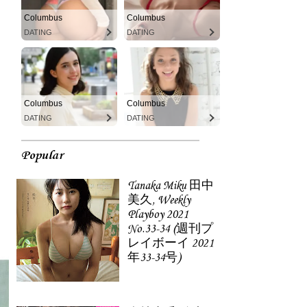
Columbus
Columbus
DATING
DATING
Columbus
Columbus
DATING
DATING
Popular
Tanaka Miku 田中
美久, Weekly
Playboy 2021
No.33-34 (週刊プ
レイボーイ 2021
年33-34号)