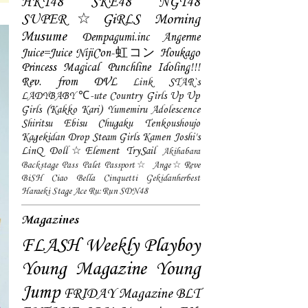
HKT48
SKE48
NGT48
SUPER☆GiRLS
Morning
Musume
Dempagumi.inc
Angerme
Juice=Juice
NijiCon-虹コン
Houkago
Princess
Magical Punchline
Idoling!!!
Rev. from DVL
Link STAR`s
LADYBABY
℃-ute
Country Girls
Up Up
Girls (Kakko Kari)
Yumemiru Adolescence
Shiritsu Ebisu Chugaku
Tenkoushoujo
Kagekidan
Drop
Steam Girls
Kamen Joshi's
LinQ
Doll☆Element
TrySail
Akihabara
Backstage Pass
Palet
Passport☆
Ange☆Reve
BiSH
Ciao Bella Cinquetti
Gekidanherbest
Haraeki Stage Ace
Ru:Run
SDN48
Magazines
FLASH
Weekly Playboy
Young Magazine
Young
Jump
FRIDAY Magazine
BLT