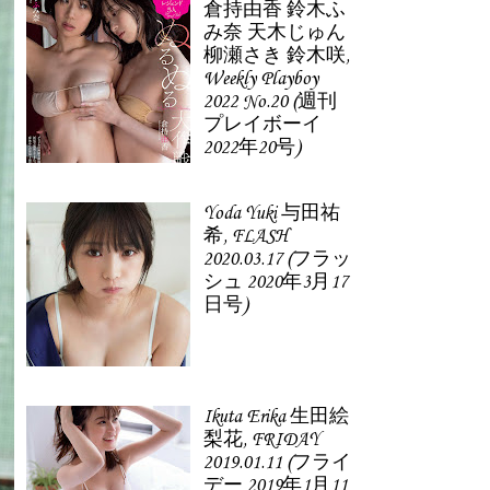
倉持由香 鈴木ふ
み奈 天木じゅん
柳瀬さき 鈴木咲,
Weekly Playboy
2022 No.20 (週刊
プレイボーイ
2022年20号)
Yoda Yuki 与田祐
希, FLASH
2020.03.17 (フラッ
シュ 2020年3月17
日号)
Ikuta Erika 生田絵
梨花, FRIDAY
2019.01.11 (フライ
デー 2019年1月11