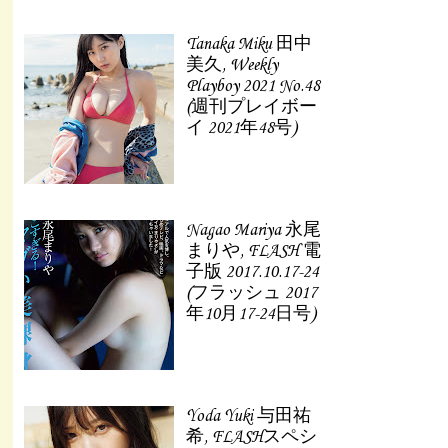
Tanaka Miku 田中
美久, Weekly
Playboy 2021 No.48
(週刊プレイボー
イ 2021年48号)
Nagao Mariya 永尾
まりや, FLASH 電
子版 2017.10.17-24
(フラッシュ 2017
年10月17-24日号)
Yoda Yuki 与田祐
希, FLASHスペシ