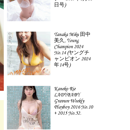
日号)
Tanaka Miku 田中
美久, Young
Champion 2024
No.14 (ヤングチ
ャンピオン 2024
年14号)
Kaneko Rie
LADYBABY
Gravure Weekly
Playboy 2016 No.10
+ 2015 No.52.