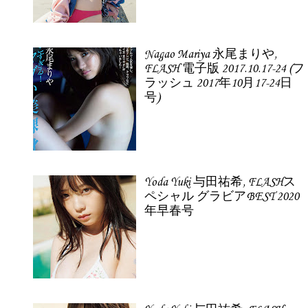
Nagao Mariya 永尾まりや,
FLASH 電子版 2017.10.17-24 (フ
ラッシュ 2017年10月17-24日
号)
Yoda Yuki 与田祐希, FLASHス
ペシャル グラビアBEST 2020
年早春号