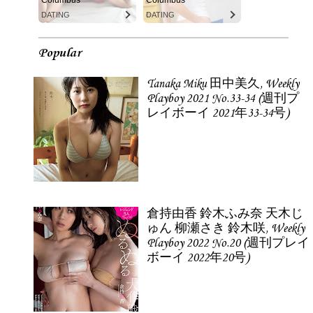
Columbus
Columbus
DATING
DATING
Popular
Tanaka Miku 田中美久, Weekly
Playboy 2021 No.33-34 (週刊プ
レイボーイ 2021年33-34号)
倉持由香 鈴木ふみ奈 天木じ
ゅん 柳瀬さき 鈴木咲, Weekly
Playboy 2022 No.20 (週刊プレイ
ボーイ 2022年20号)