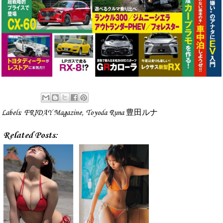
Labels:
FRIDAY Magazine
,
Toyoda Runa 豊田ルナ
Related Posts: