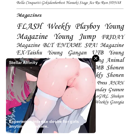
Bella Cinquetti
Gekidanherbest
Haraeki Stage Ace
Ru:Run
SDN48
Magazines
FLASH
Weekly Playboy
Young
Magazine
Young Jump
FRIDAY
Magazine
BLT
ENTAME
SPA! Magazine
EX-Taishu
Young Gangan
UTB
Young
Champion
Big Comic Spirtis
Young Animal
Stellar Affinity
Shonen Magazine
BUBKA
BOMB
Shonen
Champion
Manga Action
Weekly Shonen
Sunday
Photobooks
BRODY
Hustle Press
ANAN
Magazine
SMART Magazine
Young Sunday
Gravure
The Television
CD&DL My Girl
Daily LoGiRL
Shukan
Taishu
Girls! Magazine
Soccer Game King
Weekly Georgia
Sunday Magazine
Mery Magazine
Experience intense desire for girls
anytime, anywhere.