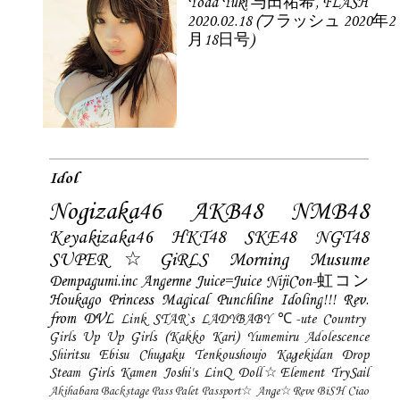
Yoda Yuki 与田祐希, FLASH
2020.02.18 (フラッシュ 2020年2
月18日号)
Idol
Nogizaka46
AKB48
NMB48
Keyakizaka46
HKT48
SKE48
NGT48
SUPER☆GiRLS
Morning Musume
Dempagumi.inc
Angerme
Juice=Juice
NijiCon-虹コン
Houkago Princess
Magical Punchline
Idoling!!!
Rev.
from DVL
Link STAR`s
LADYBABY
℃-ute
Country
Girls
Up Up Girls (Kakko Kari)
Yumemiru Adolescence
Shiritsu Ebisu Chugaku
Tenkoushoujo Kagekidan
Drop
Steam Girls
Kamen Joshi's
LinQ
Doll☆Element
TrySail
Akihabara Backstage Pass
Palet
Passport☆
Ange☆Reve
BiSH
Ciao