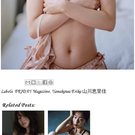
Labels:
FRIDAY Magazine
,
Yamakawa Erika 山川恵里佳
Related Posts: