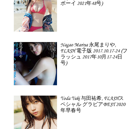
ボーイ 2021年48号)
Nagao Mariya 永尾まりや,
FLASH 電子版 2017.10.17-24 (フ
ラッシュ 2017年10月17-24日
号)
Yoda Yuki 与田祐希, FLASHス
ペシャル グラビアBEST 2020
年早春号