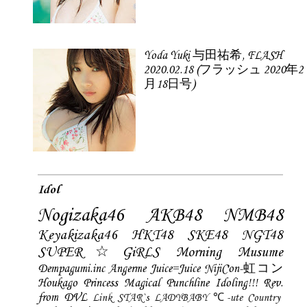
Yoda Yuki 与田祐希, FLASH
2020.02.18 (フラッシュ 2020年2
月18日号)
Idol
Nogizaka46
AKB48
NMB48
Keyakizaka46
HKT48
SKE48
NGT48
SUPER☆GiRLS
Morning Musume
Dempagumi.inc
Angerme
Juice=Juice
NijiCon-虹コン
Houkago Princess
Magical Punchline
Idoling!!!
Rev.
from DVL
Link STAR`s
LADYBABY
℃-ute
Country