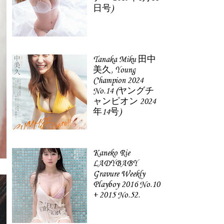
日号)
Tanaka Miku 田中
美久, Young
Champion 2024
No.14 (ヤングチ
ャンピオン 2024
年14号)
Kaneko Rie
LADYBABY
Gravure Weekly
Playboy 2016 No.10
+ 2015 No.52.