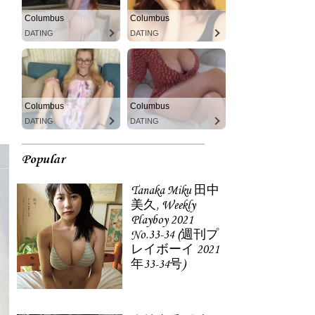
Columbus
Columbus
DATING
DATING
Columbus
Columbus
DATING
DATING
Popular
Tanaka Miku 田中
美久, Weekly
Playboy 2021
No.33-34 (週刊プ
レイボーイ 2021
年33-34号)