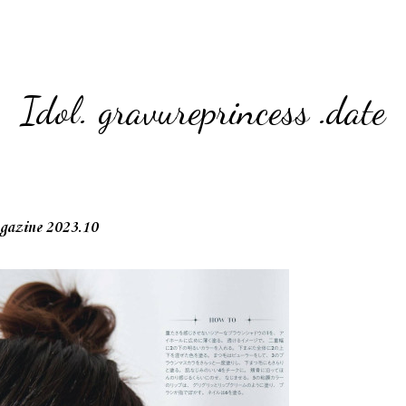
Idol. gravureprincess .date
zine 2023.10