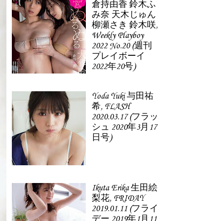
倉持由香 鈴木ふ
み奈 天木じゅん
柳瀬さき 鈴木咲,
Weekly Playboy
2022 No.20 (週刊
プレイボーイ
2022年20号)
Yoda Yuki 与田祐
希, FLASH
2020.03.17 (フラッ
シュ 2020年3月17
日号)
Ikuta Erika 生田絵
梨花, FRIDAY
2019.01.11 (フライ
デー 2019年1月11