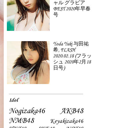
ャル グラビア
BEST 2020年早春
号
Yoda Yuki 与田祐
希, FLASH
2020.02.18 (フラッ
シュ 2020年2月18
日号)
Idol
Nogizaka46
AKB48
NMB48
Keyakizaka46