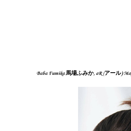
Baba Fumika 馬場ふみか, aR (アール) Maga