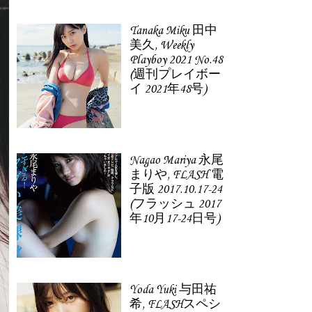
Tanaka Miku 田中
美久, Weekly
Playboy 2021 No.48
(週刊プレイボー
イ 2021年48号)
Nagao Mariya 永尾
まりや, FLASH 電
子版 2017.10.17-24
(フラッシュ 2017
年10月17-24日号)
Yoda Yuki 与田祐
希, FLASHスペシ