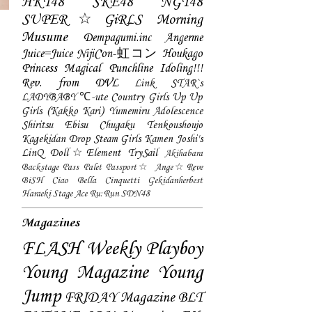
HKT48
SKE48
NGT48
SUPER☆GiRLS
Morning
Musume
Dempagumi.inc
Angerme
Juice=Juice
NijiCon-虹コン
Houkago
Princess
Magical Punchline
Idoling!!!
Rev. from DVL
Link STAR`s
LADYBABY
℃-ute
Country Girls
Up Up
Girls (Kakko Kari)
Yumemiru Adolescence
Shiritsu Ebisu Chugaku
Tenkoushoujo
Kagekidan
Drop
Steam Girls
Kamen Joshi's
LinQ
Doll☆Element
TrySail
Akihabara
Backstage Pass
Palet
Passport☆
Ange☆Reve
BiSH
Ciao Bella Cinquetti
Gekidanherbest
Haraeki Stage Ace
Ru:Run
SDN48
Magazines
FLASH
Weekly Playboy
Young Magazine
Young
Jump
FRIDAY Magazine
BLT