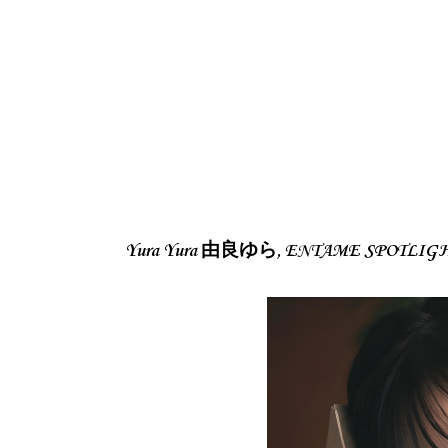
Yura Yura 由良ゆら, ENTAME SPOTL