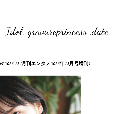
Idol. gravureprincess .date
IGHT 2023.12 (月刊エンタメ2023年12月号増刊)