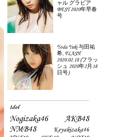
ャル グラビア
BEST 2020年早春
号
Yoda Yuki 与田祐
希, FLASH
2020.02.18 (フラッ
シュ 2020年2月18
日号)
Idol
Nogizaka46
AKB48
NMB48
Keyakizaka46