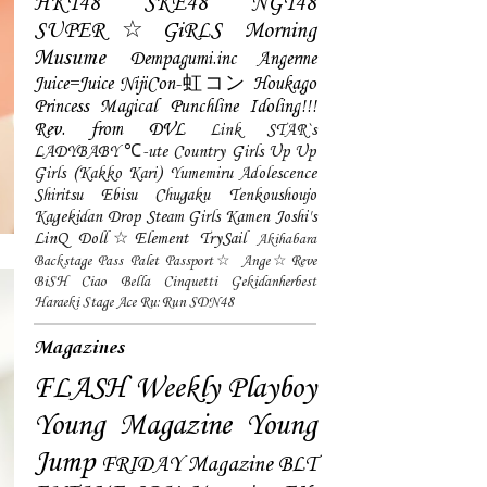
HKT48
SKE48
NGT48
SUPER☆GiRLS
Morning
Musume
Dempagumi.inc
Angerme
Juice=Juice
NijiCon-虹コン
Houkago
Princess
Magical Punchline
Idoling!!!
Rev. from DVL
Link STAR`s
LADYBABY
℃-ute
Country Girls
Up Up
Girls (Kakko Kari)
Yumemiru Adolescence
Shiritsu Ebisu Chugaku
Tenkoushoujo
Kagekidan
Drop
Steam Girls
Kamen Joshi's
LinQ
Doll☆Element
TrySail
Akihabara
Backstage Pass
Palet
Passport☆
Ange☆Reve
BiSH
Ciao Bella Cinquetti
Gekidanherbest
Haraeki Stage Ace
Ru:Run
SDN48
Magazines
FLASH
Weekly Playboy
Young Magazine
Young
Jump
FRIDAY Magazine
BLT