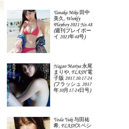
Tanaka Miku 田中
美久, Weekly
Playboy 2021 No.48
(週刊プレイボー
イ 2021年48号)
Nagao Mariya 永尾
まりや, FLASH 電
子版 2017.10.17-24
(フラッシュ 2017
年10月17-24日号)
Yoda Yuki 与田祐
希, FLASHスペシ