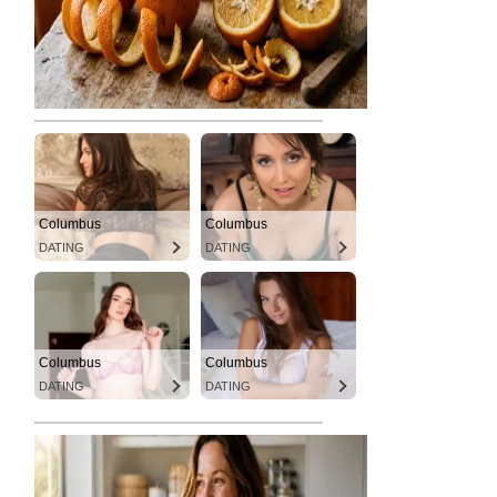
Columbus
Columbus
DATING
DATING
Columbus
Columbus
DATING
DATING