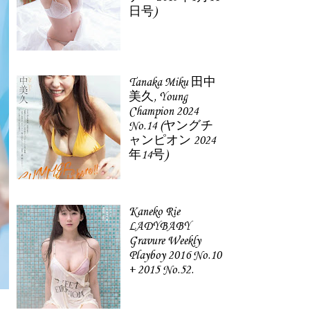
日号)
Tanaka Miku 田中
美久, Young
Champion 2024
No.14 (ヤングチ
ャンピオン 2024
年14号)
Kaneko Rie
LADYBABY
Gravure Weekly
Playboy 2016 No.10
+ 2015 No.52.