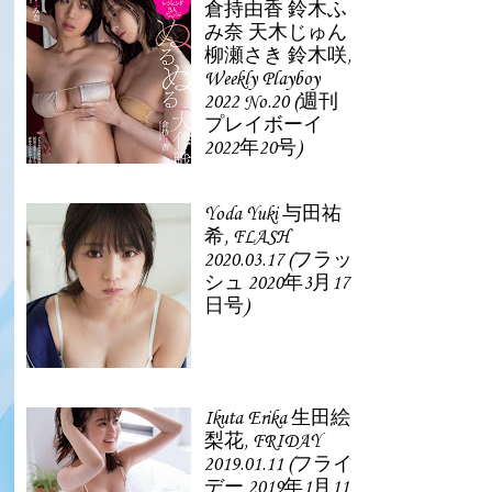
倉持由香 鈴木ふ
み奈 天木じゅん
柳瀬さき 鈴木咲,
Weekly Playboy
2022 No.20 (週刊
プレイボーイ
2022年20号)
Yoda Yuki 与田祐
希, FLASH
2020.03.17 (フラッ
シュ 2020年3月17
日号)
Ikuta Erika 生田絵
梨花, FRIDAY
2019.01.11 (フライ
デー 2019年1月11