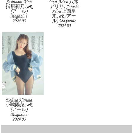
Sashihara Rino
Yagi Alissa 八木
指原莉乃, aR
アリサ, Jonishi
(アール)
Seira 上西星
Magazine
来, aR (アー
2024.03
ル) Magazine
2024.03
Kojima Haruna
小嶋陽菜, aR
(アール)
Magazine
2024.03