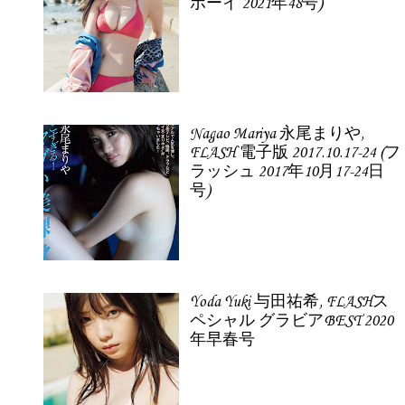
ボーイ 2021年48号)
Nagao Mariya 永尾まりや,
FLASH 電子版 2017.10.17-24 (フ
ラッシュ 2017年10月17-24日
号)
Yoda Yuki 与田祐希, FLASHス
ペシャル グラビアBEST 2020
年早春号