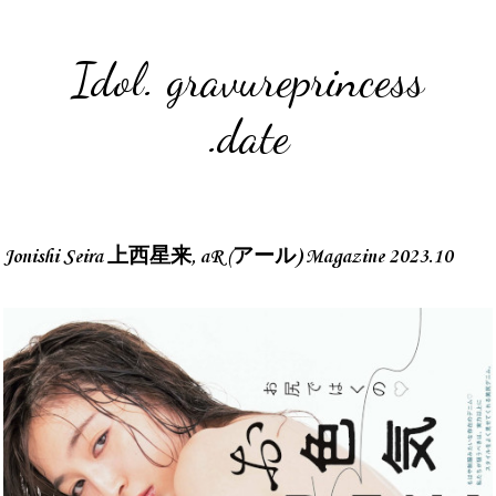
Idol. gravureprincess
.date
Jonishi Seira 上西星来, aR (アール) Magazine 2023.10