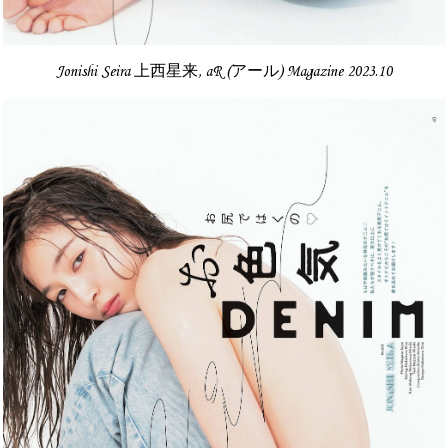
Jonishi Seira 上西星来, aR (アール) Magazine 2023.10