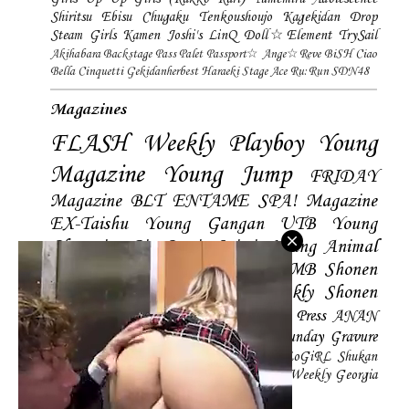
Shiritsu Ebisu Chugaku
Tenkoushoujo Kagekidan
Drop
Steam Girls
Kamen Joshi's
LinQ
Doll☆Element
TrySail
Akihabara Backstage Pass
Palet
Passport☆
Ange☆Reve
BiSH
Ciao
Bella Cinquetti
Gekidanherbest
Haraeki Stage Ace
Ru:Run
SDN48
Magazines
FLASH
Weekly Playboy
Young
Magazine
Young Jump
FRIDAY
Magazine
BLT
ENTAME
SPA! Magazine
EX-Taishu
Young Gangan
UTB
Young
Champion
Big Comic Spirtis
Young Animal
Shonen Magazine
BUBKA
BOMB
Shonen
Champion
Manga Action
Weekly Shonen
Sunday
Photobooks
BRODY
Hustle Press
ANAN
Magazine
SMART Magazine
Young Sunday
Gravure
The Television
CD&DL My Girl
Daily LoGiRL
Shukan
Taishu
Girls! Magazine
Soccer Game King
Weekly Georgia
Sunday Magazine
Mery Magazine