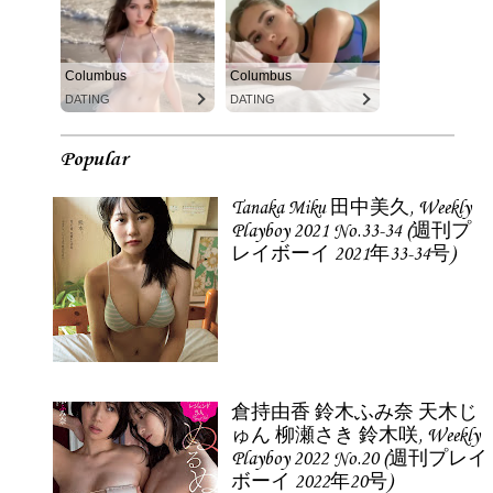
Columbus
Columbus
DATING
DATING
Popular
Tanaka Miku 田中美久, Weekly
Playboy 2021 No.33-34 (週刊プ
レイボーイ 2021年33-34号)
倉持由香 鈴木ふみ奈 天木じ
ゅん 柳瀬さき 鈴木咲, Weekly
Playboy 2022 No.20 (週刊プレイ
ボーイ 2022年20号)