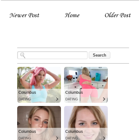
Newer Post
Home
Older Post
Columbus
Columbus
DATING
DATING
Columbus
Columbus
DATING
DATING