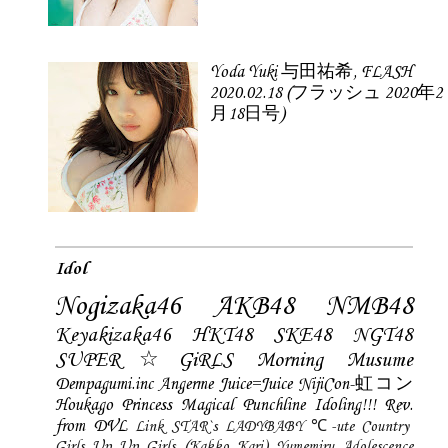
Yoda Yuki 与田祐希, FLASH
2020.02.18 (フラッシュ 2020年2
月18日号)
Idol
Nogizaka46
AKB48
NMB48
Keyakizaka46
HKT48
SKE48
NGT48
SUPER☆GiRLS
Morning Musume
Dempagumi.inc
Angerme
Juice=Juice
NijiCon-虹コン
Houkago Princess
Magical Punchline
Idoling!!!
Rev.
from DVL
Link STAR`s
LADYBABY
℃-ute
Country
Girls
Up Up Girls (Kakko Kari)
Yumemiru Adolescence