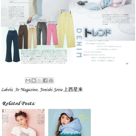
Labels:
Ar Magazine
,
Jonishi Seira 上西星来
Related Posts: