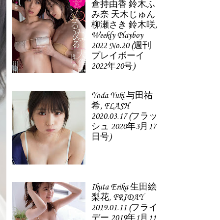
倉持由香 鈴木ふ
み奈 天木じゅん
柳瀬さき 鈴木咲,
Weekly Playboy
2022 No.20 (週刊
プレイボーイ
2022年20号)
Yoda Yuki 与田祐
希, FLASH
2020.03.17 (フラッ
シュ 2020年3月17
日号)
Ikuta Erika 生田絵
梨花, FRIDAY
2019.01.11 (フライ
デー 2019年1月11