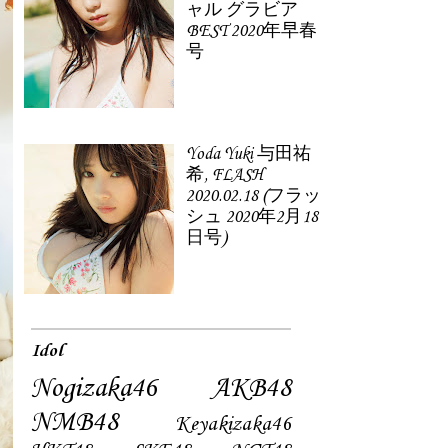
ャル グラビア
BEST 2020年早春
号
Yoda Yuki 与田祐
希, FLASH
2020.02.18 (フラッ
シュ 2020年2月18
日号)
Idol
Nogizaka46
AKB48
NMB48
Keyakizaka46