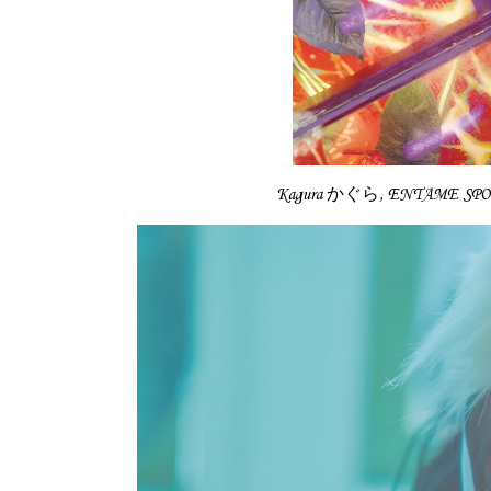
Kagura かぐら, ENTAME S