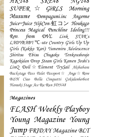
HKT48
SKE48
NGT48
SUPER☆GiRLS
Morning
Musume
Dempagumi.inc
Angerme
Juice=Juice
NijiCon-虹コン
Houkago
Princess
Magical Punchline
Idoling!!!
Rev. from DVL
Link STAR`s
LADYBABY
℃-ute
Country Girls
Up Up
Girls (Kakko Kari)
Yumemiru Adolescence
Shiritsu Ebisu Chugaku
Tenkoushoujo
Kagekidan
Drop
Steam Girls
Kamen Joshi's
LinQ
Doll☆Element
TrySail
Akihabara
Backstage Pass
Palet
Passport☆
Ange☆Reve
BiSH
Ciao Bella Cinquetti
Gekidanherbest
Haraeki Stage Ace
Ru:Run
SDN48
Magazines
FLASH
Weekly Playboy
Young Magazine
Young
Jump
FRIDAY Magazine
BLT