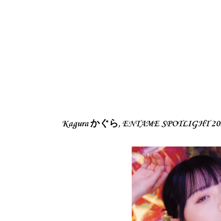
Kagura かぐら, ENTAME SPOTLIGHT