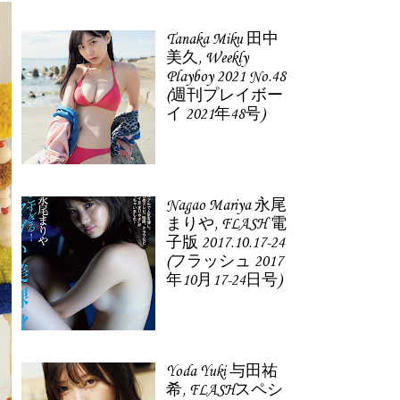
Tanaka Miku 田中
美久, Weekly
Playboy 2021 No.48
(週刊プレイボー
イ 2021年48号)
Nagao Mariya 永尾
まりや, FLASH 電
子版 2017.10.17-24
(フラッシュ 2017
年10月17-24日号)
Yoda Yuki 与田祐
希, FLASHスペシ