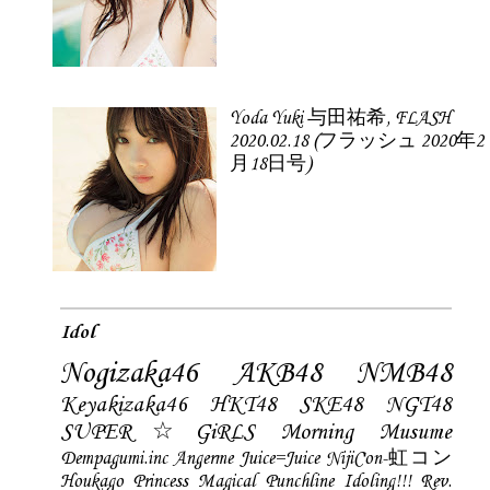
Yoda Yuki 与田祐希, FLASH
2020.02.18 (フラッシュ 2020年2
月18日号)
Idol
Nogizaka46
AKB48
NMB48
Keyakizaka46
HKT48
SKE48
NGT48
SUPER☆GiRLS
Morning Musume
Dempagumi.inc
Angerme
Juice=Juice
NijiCon-虹コン
Houkago Princess
Magical Punchline
Idoling!!!
Rev.