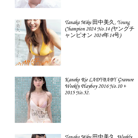
Tanaka Miku 田中美久, Young
Champion 2024 No.14 (ヤングチ
ャンピオン 2024年14号)
Kaneko Rie LADYBABY Gravure
Weekly Playboy 2016 No.10 +
2015 No.52.
Tanaka Miku 田中美久, Weekly