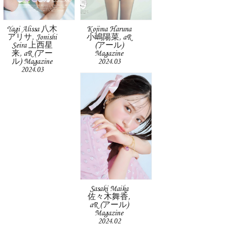
Yagi Alissa 八木
Kojima Haruna
アリサ, Jonishi
小嶋陽菜, aR
Seira 上西星
(アール)
来, aR (アー
Magazine
ル) Magazine
2024.03
2024.03
Sasaki Maika
佐々木舞香,
aR (アール)
Magazine
2024.02