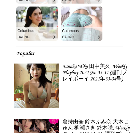
DATING
DATING
Columbus
Columbus
DATING
DATING
Popular
Tanaka Miku 田中美久, Weekly
Playboy 2021 No.33-34 (週刊プ
レイボーイ 2021年33-34号)
倉持由香 鈴木ふみ奈 天木じ
ゅん 柳瀬さき 鈴木咲, Weekly