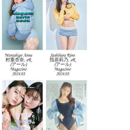
Murashige Anna
Sashihara Rino
村重杏奈, aR
指原莉乃, aR
(アール)
(アール)
Magazine
Magazine
2024.03
2024.03