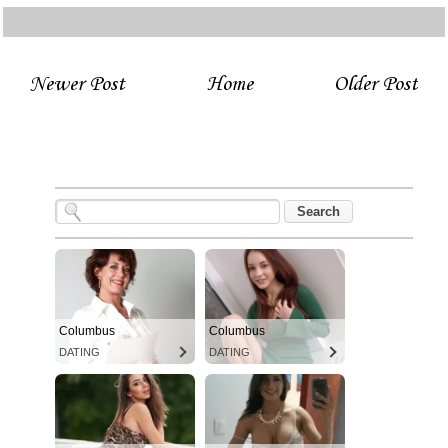
Newer Post
Home
Older Post
Columbus
Columbus
DATING
DATING