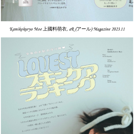
Kamikokuryo Moe 上國料萌衣, aR (アール) Magazine 2023.11