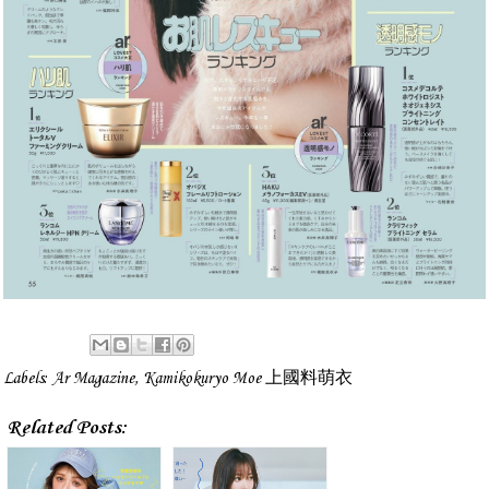
Labels:
Ar Magazine
,
Kamikokuryo Moe 上國料萌衣
Related Posts: