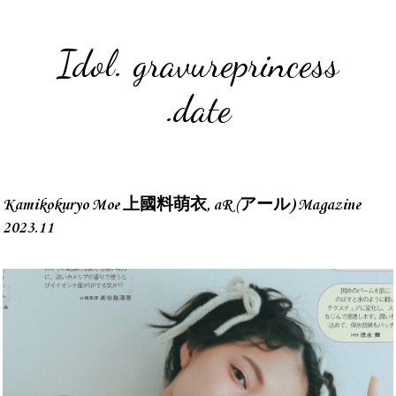
Idol. gravureprincess
.date
Kamikokuryo Moe 上國料萌衣, aR (アール) Magazine
2023.11