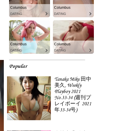
Columbus
Columbus
DATING
DATING
Columbus
Columbus
DATING
DATING
Popular
Tanaka Miku 田中
美久, Weekly
Playboy 2021
No.33-34 (週刊プ
レイボーイ 2021
年33-34号)