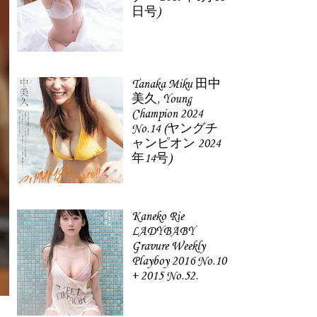
日号)
Tanaka Miku 田中
美久, Young
Champion 2024
No.14 (ヤングチ
ャンピオン 2024
年14号)
Kaneko Rie
LADYBABY
Gravure Weekly
Playboy 2016 No.10
+ 2015 No.52.