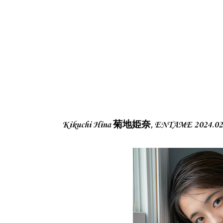
Kikuchi Hina 菊地姫奈, ENTAME 202