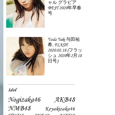
ャル グラビア
BEST 2020年早春
号
Yoda Yuki 与田祐
希, FLASH
2020.02.18 (フラッ
シュ 2020年2月18
日号)
Idol
Nogizaka46
AKB48
NMB48
Keyakizaka46