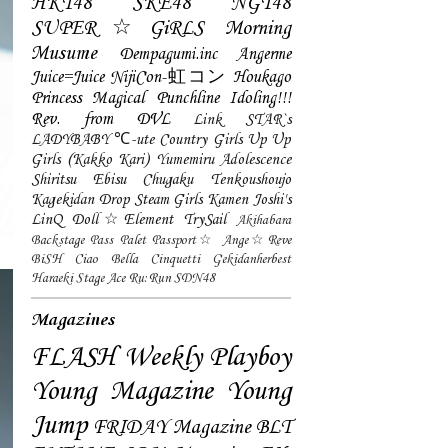
HKT48
SKE48
NGT48
SUPER☆GiRLS
Morning
Musume
Dempagumi.inc
Angerme
Juice=Juice
NijiCon-虹コン
Houkago
Princess
Magical Punchline
Idoling!!!
Rev. from DVL
Link STAR`s
LADYBABY
℃-ute
Country Girls
Up Up
Girls (Kakko Kari)
Yumemiru Adolescence
Shiritsu Ebisu Chugaku
Tenkoushoujo
Kagekidan
Drop
Steam Girls
Kamen Joshi's
LinQ
Doll☆Element
TrySail
Akihabara
Backstage Pass
Palet
Passport☆
Ange☆Reve
BiSH
Ciao Bella Cinquetti
Gekidanherbest
Haraeki Stage Ace
Ru:Run
SDN48
Magazines
FLASH
Weekly Playboy
Young Magazine
Young
Jump
FRIDAY Magazine
BLT