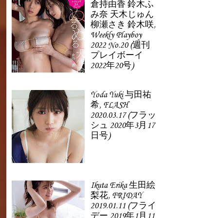
倉持由香 鈴木ふ
み奈 天木じゅん
柳瀬さき 鈴木咲,
Weekly Playboy
2022 No.20 (週刊
プレイボーイ
2022年20号)
Yoda Yuki 与田祐
希, FLASH
2020.03.17 (フラッ
シュ 2020年3月17
日号)
Ikuta Erika 生田絵
梨花, FRIDAY
2019.01.11 (フライ
デー 2019年1月11