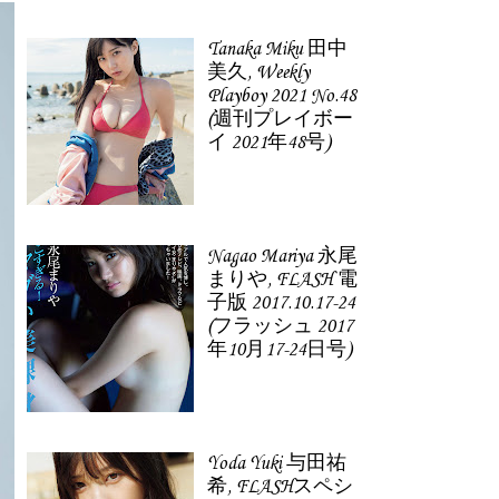
Tanaka Miku 田中
美久, Weekly
Playboy 2021 No.48
(週刊プレイボー
イ 2021年48号)
Nagao Mariya 永尾
まりや, FLASH 電
子版 2017.10.17-24
(フラッシュ 2017
年10月17-24日号)
Yoda Yuki 与田祐
希, FLASHスペシ