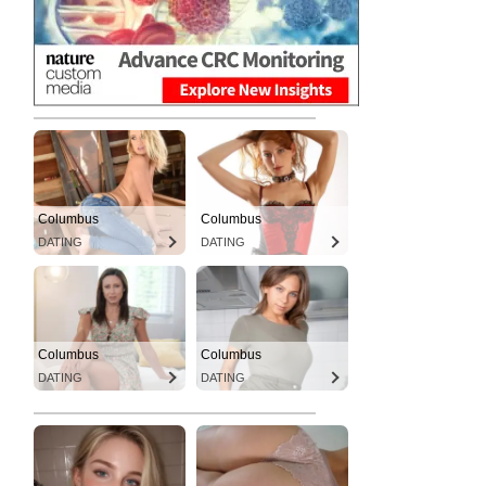
Columbus
Columbus
DATING
DATING
Columbus
Columbus
DATING
DATING