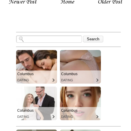
Newer Post
Home
Older Post
Columbus
Columbus
DATING
DATING
Columbus
Columbus
DATING
DATING