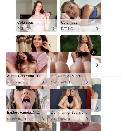
Columbus
Columbus
DATING
DATING
Columbus
Columbus
DATING
DATING
AI Slut Generator - Bring your Fantasies to life 🔥
Dominant or Submissive? Cold or Wild?
ourdream.ai
GirlfriendGPT
Columbus
Columbus
DATING
DATING
Explore various AI Characters on GirlfriendGPT
Dominant or Submissive. Wifey or Wild. Create your AI Girl Instantly
GirlfriendGPT
GirlfriendGPT