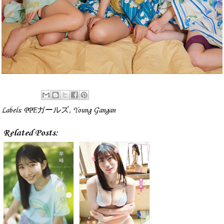
Labels:
PPEガールズ
,
Young Gangan
Related Posts: