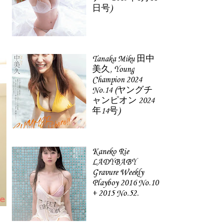
日号)
Tanaka Miku 田中
美久, Young
Champion 2024
No.14 (ヤングチ
ャンピオン 2024
年14号)
Kaneko Rie
LADYBABY
Gravure Weekly
Playboy 2016 No.10
+ 2015 No.52.