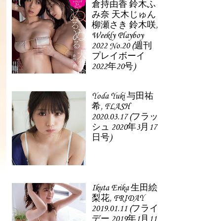
倉持由香 鈴木ふ
み奈 天木じゅん
柳瀬さき 鈴木咲,
Weekly Playboy
2022 No.20 (週刊
プレイボーイ
2022年20号)
Yoda Yuki 与田祐
希, FLASH
2020.03.17 (フラッ
シュ 2020年3月17
日号)
Ikuta Erika 生田絵
梨花, FRIDAY
2019.01.11 (フライ
デー 2019年1月11