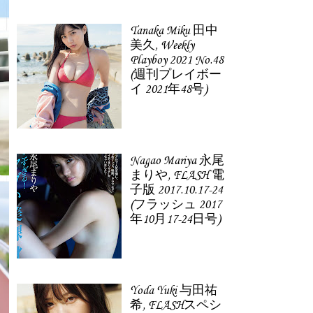
Tanaka Miku 田中
美久, Weekly
Playboy 2021 No.48
(週刊プレイボー
イ 2021年48号)
Nagao Mariya 永尾
まりや, FLASH 電
子版 2017.10.17-24
(フラッシュ 2017
年10月17-24日号)
Yoda Yuki 与田祐
希, FLASHスペシ