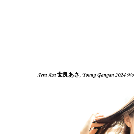
Sera Asa 世良あさ, Young Gangan 202