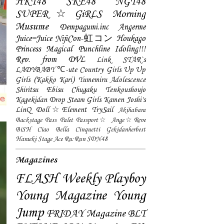
HKT48
SKE48
NGT48
SUPER☆GiRLS
Morning
Musume
Dempagumi.inc
Angerme
Juice=Juice
NijiCon-虹コン
Houkago
Princess
Magical Punchline
Idoling!!!
Rev. from DVL
Link STAR`s
LADYBABY
℃-ute
Country Girls
Up Up
Girls (Kakko Kari)
Yumemiru Adolescence
Shiritsu Ebisu Chugaku
Tenkoushoujo
Kagekidan
Drop
Steam Girls
Kamen Joshi's
LinQ
Doll☆Element
TrySail
Akihabara
Backstage Pass
Palet
Passport☆
Ange☆Reve
BiSH
Ciao Bella Cinquetti
Gekidanherbest
Haraeki Stage Ace
Ru:Run
SDN48
Magazines
FLASH
Weekly Playboy
Young Magazine
Young
Jump
FRIDAY Magazine
BLT