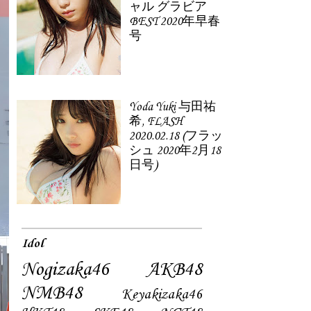
ャル グラビア
BEST 2020年早春
号
Yoda Yuki 与田祐
希, FLASH
2020.02.18 (フラッ
シュ 2020年2月18
日号)
Idol
Nogizaka46
AKB48
NMB48
Keyakizaka46