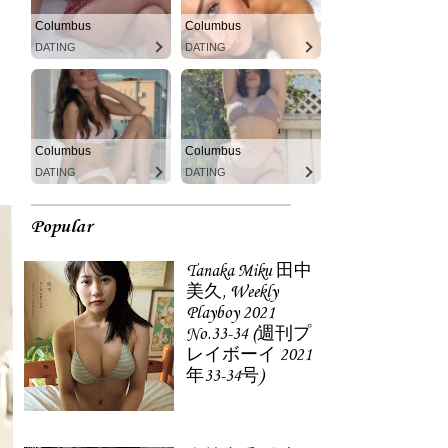
Columbus
Columbus
DATING
DATING
Columbus
Columbus
DATING
DATING
Popular
Tanaka Miku 田中
美久, Weekly
Playboy 2021
No.33-34 (週刊プ
レイボーイ 2021
年33-34号)