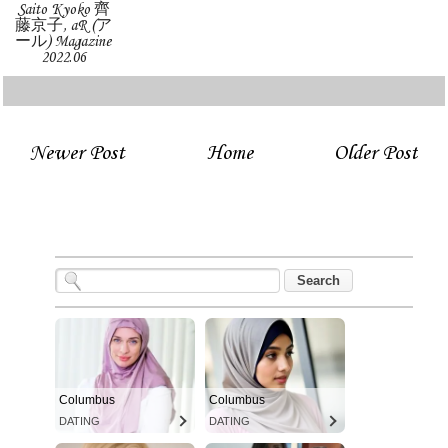
Saito Kyoko 齊
藤京子, aR (ア
ール) Magazine
2022.06
Newer Post
Home
Older Post
Columbus
Columbus
DATING
DATING