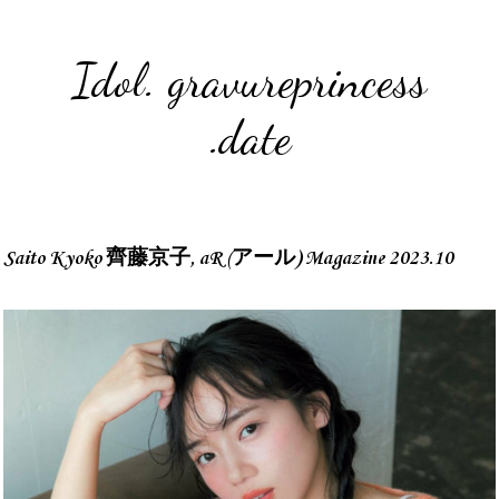
Idol. gravureprincess
.date
Saito Kyoko 齊藤京子, aR (アール) Magazine 2023.10