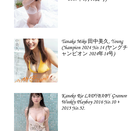
Tanaka Miku 田中美久, Young
Champion 2024 No.14 (ヤングチ
ャンピオン 2024年14号)
Kaneko Rie LADYBABY Gravure
Weekly Playboy 2016 No.10 +
2015 No.52.