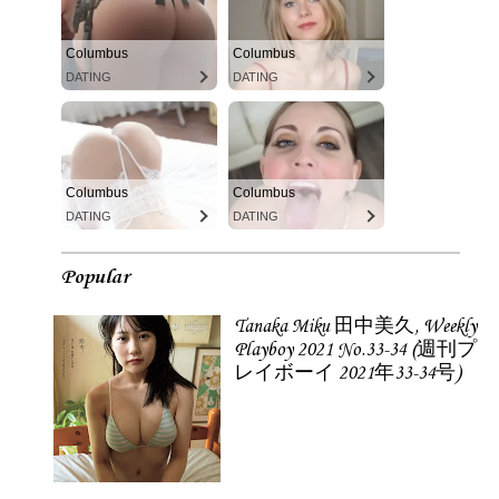
Columbus
Columbus
DATING
DATING
Columbus
Columbus
DATING
DATING
Popular
Tanaka Miku 田中美久, Weekly
Playboy 2021 No.33-34 (週刊プ
レイボーイ 2021年33-34号)