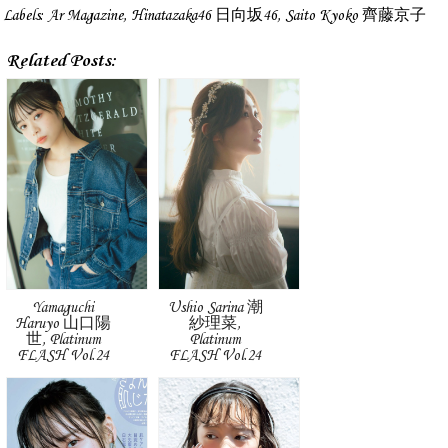
Labels:
Ar Magazine
,
Hinatazaka46 日向坂46
,
Saito Kyoko 齊藤京子
Related Posts:
Yamaguchi
Ushio Sarina 潮
Haruyo 山口陽
紗理菜,
世, Platinum
Platinum
FLASH Vol.24
FLASH Vol.24