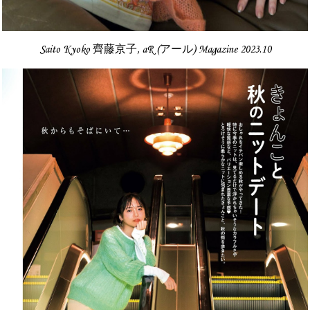
Saito Kyoko 齊藤京子, aR (アール) Magazine 2023.10