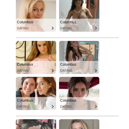
Columbus
Columbus
DATING
DATING
Columbus
Columbus
DATING
DATING
Columbus
Columbus
DATING
DATING