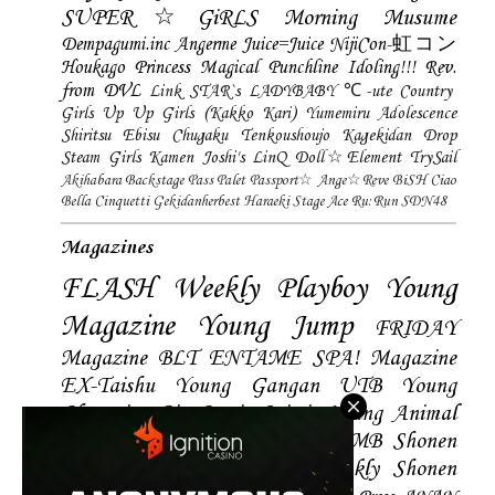
SUPER☆GiRLS
Morning Musume
Dempagumi.inc
Angerme
Juice=Juice
NijiCon-虹コン
Houkago Princess
Magical Punchline
Idoling!!!
Rev.
from DVL
Link STAR`s
LADYBABY
℃-ute
Country
Girls
Up Up Girls (Kakko Kari)
Yumemiru Adolescence
Shiritsu Ebisu Chugaku
Tenkoushoujo Kagekidan
Drop
Steam Girls
Kamen Joshi's
LinQ
Doll☆Element
TrySail
Akihabara Backstage Pass
Palet
Passport☆
Ange☆Reve
BiSH
Ciao
Bella Cinquetti
Gekidanherbest
Haraeki Stage Ace
Ru:Run
SDN48
Magazines
FLASH
Weekly Playboy
Young
Magazine
Young Jump
FRIDAY
Magazine
BLT
ENTAME
SPA! Magazine
EX-Taishu
Young Gangan
UTB
Young
Champion
Big Comic Spirtis
Young Animal
Shonen Magazine
BUBKA
BOMB
Shonen
Champion
Manga Action
Weekly Shonen