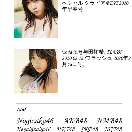
ペシャル グラビアBEST 2020
年早春号
Yoda Yuki 与田祐希, FLASH
2020.02.18 (フラッシュ 2020年2
月18日号)
Idol
Nogizaka46
AKB48
NMB48
Keyakizaka46
HKT48
SKE48
NGT48