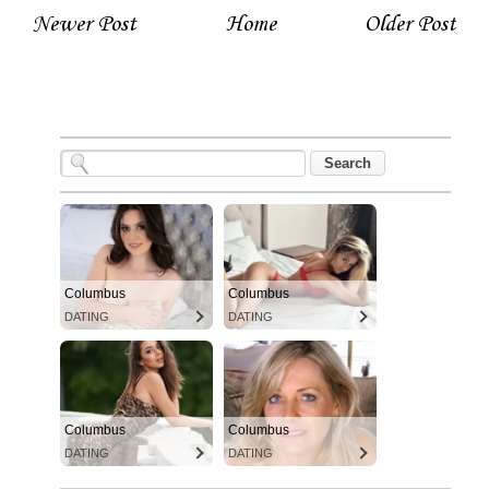
Newer Post
Home
Older Post
Columbus
Columbus
DATING
DATING
Columbus
Columbus
DATING
DATING