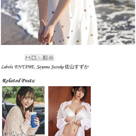
Labels:
ENTAME
,
Sayama Suzuka 佐山すずか
Related Posts: