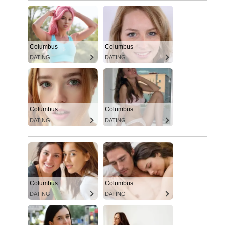
Columbus
Columbus
DATING
DATING
Columbus
Columbus
DATING
DATING
Columbus
Columbus
DATING
DATING