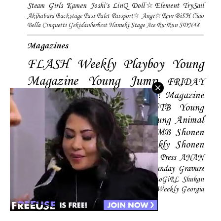
Steam Girls
Kamen Joshi's
LinQ
Doll☆Element
TrySail
Akihabara Backstage Pass
Palet
Passport☆
Ange☆Reve
BiSH
Ciao
Bella Cinquetti
Gekidanherbest
Haraeki Stage Ace
Ru:Run
SDN48
Magazines
FLASH
Weekly Playboy
Young
Magazine
Young Jump
FRIDAY
Magazine
BLT
ENTAME
SPA! Magazine
EX-Taishu
Young Gangan
UTB
Young
Champion
Big Comic Spirtis
Young Animal
Shonen Magazine
BUBKA
BOMB
Shonen
Champion
Manga Action
Weekly Shonen
Sunday
Photobooks
BRODY
Hustle Press
ANAN
Magazine
SMART Magazine
Young Sunday
Gravure
The Television
CD&DL My Girl
Daily LoGiRL
Shukan
Taishu
Girls! Magazine
Soccer Game King
Weekly Georgia
Sunday Magazine
Mery Magazine