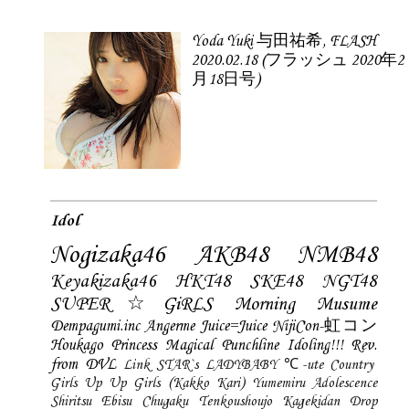
Yoda Yuki 与田祐希, FLASH
2020.02.18 (フラッシュ 2020年2
月18日号)
Idol
Nogizaka46
AKB48
NMB48
Keyakizaka46
HKT48
SKE48
NGT48
SUPER☆GiRLS
Morning Musume
Dempagumi.inc
Angerme
Juice=Juice
NijiCon-虹コン
Houkago Princess
Magical Punchline
Idoling!!!
Rev.
from DVL
Link STAR`s
LADYBABY
℃-ute
Country
Girls
Up Up Girls (Kakko Kari)
Yumemiru Adolescence
Shiritsu Ebisu Chugaku
Tenkoushoujo Kagekidan
Drop