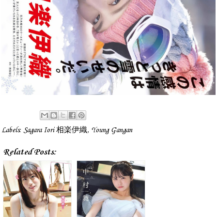
Labels:
Sagara Iori 相楽伊織
,
Young Gangan
Related Posts: