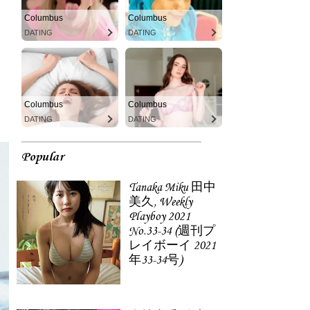
Columbus
Columbus
DATING
DATING
Columbus
Columbus
DATING
DATING
Popular
Tanaka Miku 田中
美久, Weekly
Playboy 2021
No.33-34 (週刊プ
レイボーイ 2021
年33-34号)