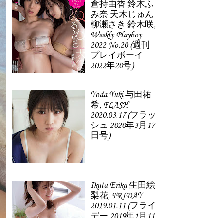
倉持由香 鈴木ふ
み奈 天木じゅん
柳瀬さき 鈴木咲,
Weekly Playboy
2022 No.20 (週刊
プレイボーイ
2022年20号)
Yoda Yuki 与田祐
希, FLASH
2020.03.17 (フラッ
シュ 2020年3月17
日号)
Ikuta Erika 生田絵
梨花, FRIDAY
2019.01.11 (フライ
デー 2019年1月11