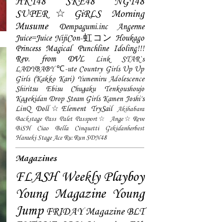
HKT48
SKE48
NGT48
SUPER☆GiRLS
Morning
Musume
Dempagumi.inc
Angerme
Juice=Juice
NijiCon-虹コン
Houkago
Princess
Magical Punchline
Idoling!!!
Rev. from DVL
Link STAR`s
LADYBABY
℃-ute
Country Girls
Up Up
Girls (Kakko Kari)
Yumemiru Adolescence
Shiritsu Ebisu Chugaku
Tenkoushoujo
Kagekidan
Drop
Steam Girls
Kamen Joshi's
LinQ
Doll☆Element
TrySail
Akihabara
Backstage Pass
Palet
Passport☆
Ange☆Reve
BiSH
Ciao Bella Cinquetti
Gekidanherbest
Haraeki Stage Ace
Ru:Run
SDN48
Magazines
FLASH
Weekly Playboy
Young Magazine
Young
Jump
FRIDAY Magazine
BLT