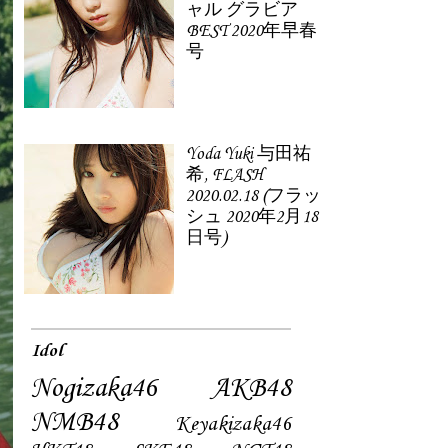
ャル グラビア
BEST 2020年早春
号
Yoda Yuki 与田祐
希, FLASH
2020.02.18 (フラッ
シュ 2020年2月18
日号)
Idol
Nogizaka46
AKB48
NMB48
Keyakizaka46