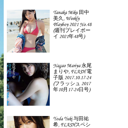
Tanaka Miku 田中
美久, Weekly
Playboy 2021 No.48
(週刊プレイボー
イ 2021年48号)
Nagao Mariya 永尾
まりや, FLASH 電
子版 2017.10.17-24
(フラッシュ 2017
年10月17-24日号)
Yoda Yuki 与田祐
希, FLASHスペシ