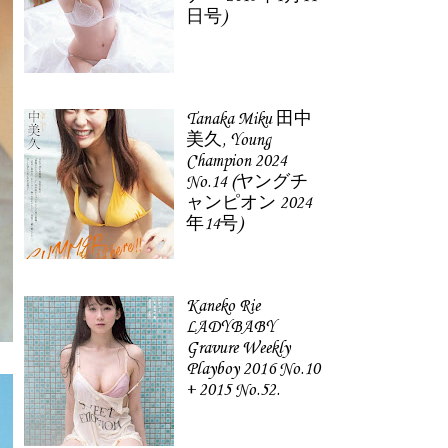
日号)
Tanaka Miku 田中
美久, Young
Champion 2024
No.14 (ヤングチ
ャンピオン 2024
年14号)
Kaneko Rie
LADYBABY
Gravure Weekly
Playboy 2016 No.10
+ 2015 No.52.