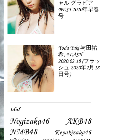
ャル グラビア
BEST 2020年早春
号
Yoda Yuki 与田祐
希, FLASH
2020.02.18 (フラッ
シュ 2020年2月18
日号)
Idol
Nogizaka46
AKB48
NMB48
Keyakizaka46