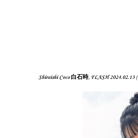
Shiraishi Coco 白石時, FLASH 2024.0