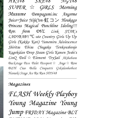
HKT48
SKE48
NGT48
SUPER☆GiRLS
Morning
Musume
Dempagumi.inc
Angerme
Juice=Juice
NijiCon-虹コン
Houkago
Princess
Magical Punchline
Idoling!!!
Rev. from DVL
Link STAR`s
LADYBABY
℃-ute
Country Girls
Up Up
Girls (Kakko Kari)
Yumemiru Adolescence
Shiritsu Ebisu Chugaku
Tenkoushoujo
Kagekidan
Drop
Steam Girls
Kamen Joshi's
LinQ
Doll☆Element
TrySail
Akihabara
Backstage Pass
Palet
Passport☆
Ange☆Reve
BiSH
Ciao Bella Cinquetti
Gekidanherbest
Haraeki Stage Ace
Ru:Run
SDN48
Magazines
FLASH
Weekly Playboy
Young Magazine
Young
Jump
FRIDAY Magazine
BLT