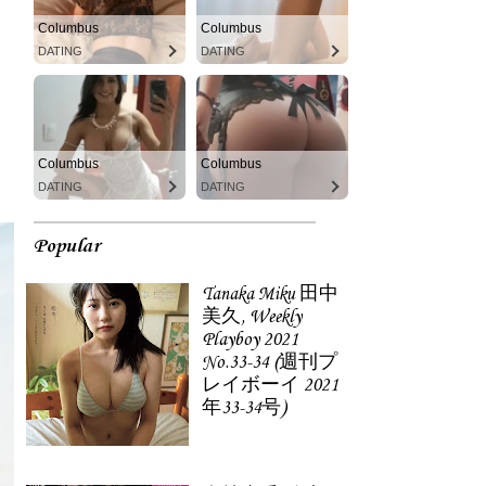
Columbus
Columbus
DATING
DATING
Columbus
Columbus
DATING
DATING
Popular
Tanaka Miku 田中
美久, Weekly
Playboy 2021
No.33-34 (週刊プ
レイボーイ 2021
年33-34号)