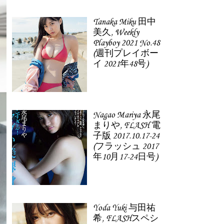
Tanaka Miku 田中
美久, Weekly
Playboy 2021 No.48
(週刊プレイボー
イ 2021年48号)
Nagao Mariya 永尾
まりや, FLASH 電
子版 2017.10.17-24
(フラッシュ 2017
年10月17-24日号)
Yoda Yuki 与田祐
希, FLASHスペシ