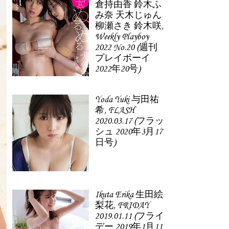
倉持由香 鈴木ふ
み奈 天木じゅん
柳瀬さき 鈴木咲,
Weekly Playboy
2022 No.20 (週刊
プレイボーイ
2022年20号)
Yoda Yuki 与田祐
希, FLASH
2020.03.17 (フラッ
シュ 2020年3月17
日号)
Ikuta Erika 生田絵
梨花, FRIDAY
2019.01.11 (フライ
デー 2019年1月11