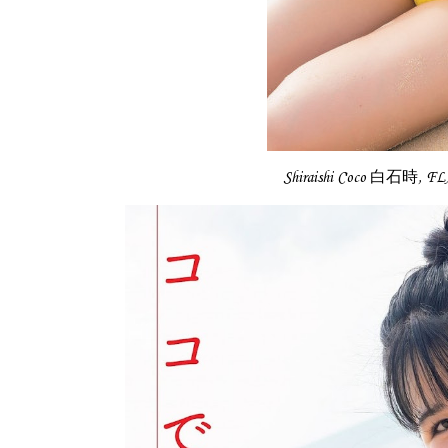
Shiraishi Coco 白石時,