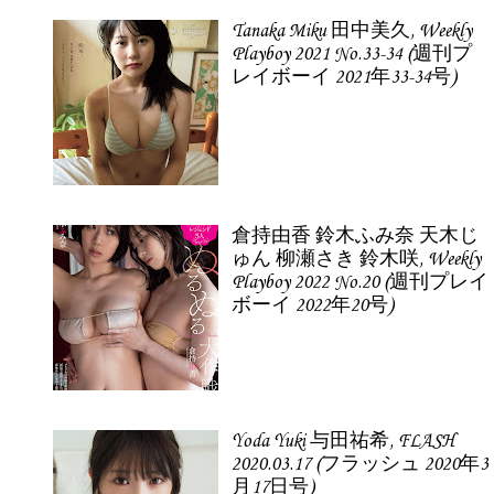
Tanaka Miku 田中美久, Weekly
Playboy 2021 No.33-34 (週刊プ
レイボーイ 2021年33-34号)
倉持由香 鈴木ふみ奈 天木じ
ゅん 柳瀬さき 鈴木咲, Weekly
Playboy 2022 No.20 (週刊プレイ
ボーイ 2022年20号)
Yoda Yuki 与田祐希, FLASH
2020.03.17 (フラッシュ 2020年3
月17日号)