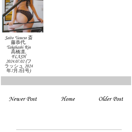
Saito Yasuyo 斎
藤恭代,
Takahashi Rin
高橋凛,
FLASH
2024.07.02 (フ
ラッシュ 2024
年7月2日号)
Newer Post
Home
Older Post