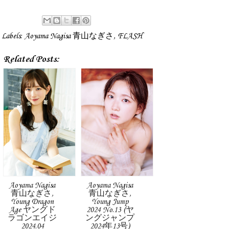
Labels:
Aoyama Nagisa 青山なぎさ
,
FLASH
Related Posts:
Aoyama Nagisa
Aoyama Nagisa
青山なぎさ,
青山なぎさ,
Young Dragon
Young Jump
Age ヤングド
2024 No.13 (ヤ
ラゴンエイジ
ングジャンプ
2024.04
2024年13号)