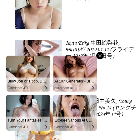
Ikuta Erika 生田絵梨花,
FRIDAY 2019.01.11 (フライデ
ー 2019年1月11日号)
Blow Job or Titjob, Deepthroat or Spreading Pussy
AI Slut Generator - Bring your Fantasies to life 🔥
GirlfriendGPT
ourdream.ai
Tanaka Miku 田中美久, Young
Champion 2024 No.14 (ヤングチ
ャンピオン 2024年14号)
Turn Your Fantasies into Reality on GirlfriendGPT
Explore various AI Characters on GirlfriendGPT
GirlfriendGPT
GirlfriendGPT