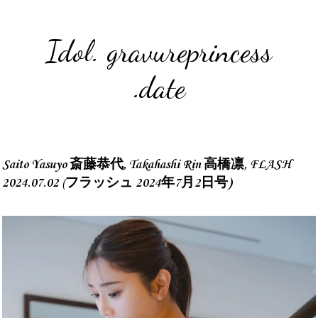
Idol. gravureprincess
.date
Saito Yasuyo 斎藤恭代, Takahashi Rin 高橋凛, FLASH
2024.07.02 (フラッシュ 2024年7月2日号)