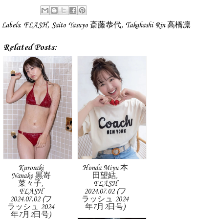
Labels:
FLASH
,
Saito Yasuyo 斎藤恭代
,
Takahashi Rin 高橋凛
Related Posts:
Kurosaki
Honda Miyu 本
Nanako 黒嵜
田望結,
菜々子,
FLASH
FLASH
2024.07.02 (フ
2024.07.02 (フ
ラッシュ 2024
ラッシュ 2024
年7月2日号)
年7月2日号)