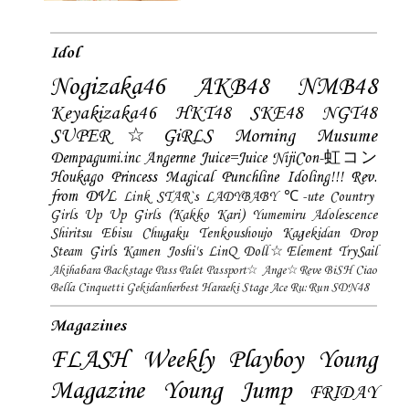
Idol
Nogizaka46
AKB48
NMB48
Keyakizaka46
HKT48
SKE48
NGT48
SUPER☆GiRLS
Morning Musume
Dempagumi.inc
Angerme
Juice=Juice
NijiCon-虹コン
Houkago Princess
Magical Punchline
Idoling!!!
Rev.
from DVL
Link STAR`s
LADYBABY
℃-ute
Country
Girls
Up Up Girls (Kakko Kari)
Yumemiru Adolescence
Shiritsu Ebisu Chugaku
Tenkoushoujo Kagekidan
Drop
Steam Girls
Kamen Joshi's
LinQ
Doll☆Element
TrySail
Akihabara Backstage Pass
Palet
Passport☆
Ange☆Reve
BiSH
Ciao
Bella Cinquetti
Gekidanherbest
Haraeki Stage Ace
Ru:Run
SDN48
Magazines
FLASH
Weekly Playboy
Young
Magazine
Young Jump
FRIDAY