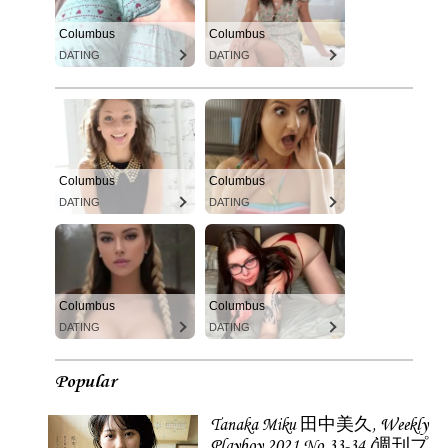
Columbus
Columbus
DATING
DATING
Columbus
Columbus
DATING
DATING
Columbus
Columbus
DATING
DATING
Popular
Tanaka Miku 田中美久, Weekly
Playboy 2021 No.33-34 (週刊プ